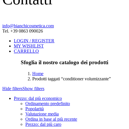
info@bianchicosmetica.com
Tel. +39 0863 090026
LOGIN / REGISTER
MY WISHLIST
CARRELLO
Sfoglia il nostro catalogo dei prodotti
Home
Prodotti taggati “conditioner volumizzante”
Hide filters
Show filters
Prezzo: dal più economico
Ordinamento predefinito
Popolarità
Valutazione media
Ordina in base al più recente
Prezzo: dal più caro