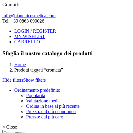
Contatti
info@bianchicosmetica.com
Tel. +39 0863 090026
LOGIN / REGISTER
MY WISHLIST
CARRELLO
Sfoglia il nostro catalogo dei prodotti
Home
Prodotti taggati “cromata”
Hide filters
Show filters
Ordinamento predefinito
Popolarità
Valutazione media
Ordina in base al più recente
Prezzo: dal più economico
Prezzo: dal più caro
×
Close
Cerca: