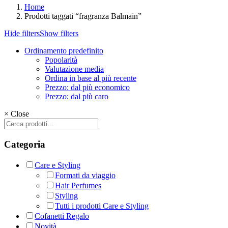
Home
Prodotti taggati “fragranza Balmain”
Hide filters
Show filters
Ordinamento predefinito
Popolarità
Valutazione media
Ordina in base al più recente
Prezzo: dal più economico
Prezzo: dal più caro
×
Close
Cerca:
Categoria
Care e Styling
Formati da viaggio
Hair Perfumes
Styling
Tutti i prodotti Care e Styling
Cofanetti Regalo
Novità