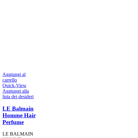
Aggiungi al
carrello
Quick-View
Aggiungi alla
lista dei desideri
LE Balmain
Homme Hair
Perfume
LE BALMAIN