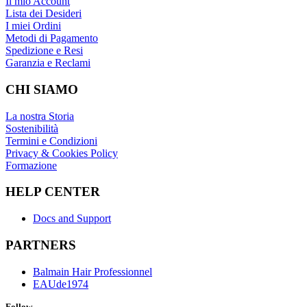
Il mio Account
Lista dei Desideri
I miei Ordini
Metodi di Pagamento
Spedizione e Resi
Garanzia e Reclami
CHI SIAMO
La nostra Storia
Sostenibilità
Termini e Condizioni
Privacy & Cookies Policy
Formazione
HELP CENTER
Docs and Support
PARTNERS
Balmain Hair Professionnel
EAUde1974
Follow