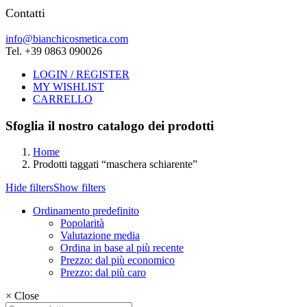
Contatti
info@bianchicosmetica.com
Tel. +39 0863 090026
LOGIN / REGISTER
MY WISHLIST
CARRELLO
Sfoglia il nostro catalogo dei prodotti
Home
Prodotti taggati “maschera schiarente”
Hide filters
Show filters
Ordinamento predefinito
Popolarità
Valutazione media
Ordina in base al più recente
Prezzo: dal più economico
Prezzo: dal più caro
×
Close